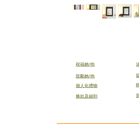
祝福她/他
鼓勵她/他
個人化禮物
條款及細則