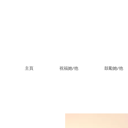
主頁
祝福她/他
鼓勵她/他