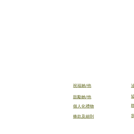
祝福她/他
鼓勵她/他
個人化禮物
條款及細則