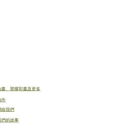
​油畫、塑膠彩畫及更多
協作
聯絡我們
​我們的故事