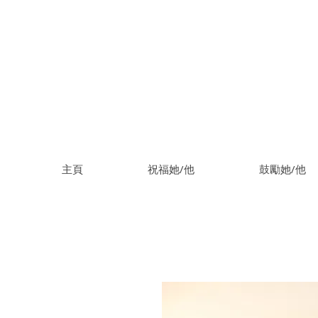
主頁
祝福她/他
鼓勵她/他