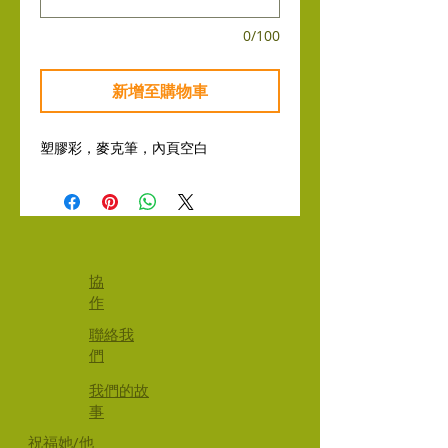
0/100
新增至購物車
塑膠彩，麥克筆，內頁空白
協
作
聯絡我
們
​我們的故
事
祝福她/他