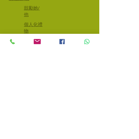
鼓勵她/
他
個人化禮
物
條款及細
則
​油畫、塑膠彩畫及
更多
Unique Gifts for Unique Souls
© 2022 Colours of Soul. 保留所有權利