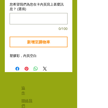
您希望我們為您在卡內頁寫上甚麼訊
息？ (選填)
0/100
新增至購物車
塑膠彩，內頁空白
協
作
聯絡我
們