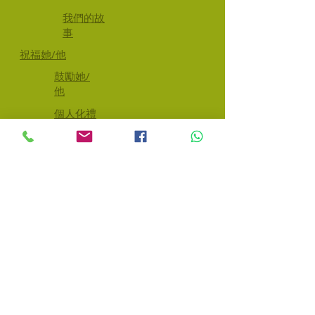
​我們的故
事
祝福她/他
鼓勵她/
他
個人化禮
物
條款及細
則
​油畫、塑膠彩畫及
更多
Unique Gifts for Unique Souls
© 2022 Colours of Soul. 保留所有權利